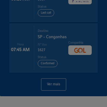
Status
Last call
Destino
SP - Congonhas
Companhia
Hora
Nº Voo
07:45 AM
1627
Status
Confirmed
Ver mais