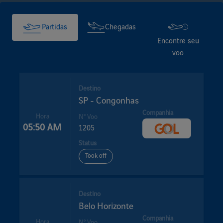
Partidas
Chegadas
Encontre seu
voo
Destino
SP - Congonhas
Companhia
Hora
Nº Voo
05:50 AM
1205
Status
Took off
Destino
Belo Horizonte
Companhia
Hora
Nº Voo