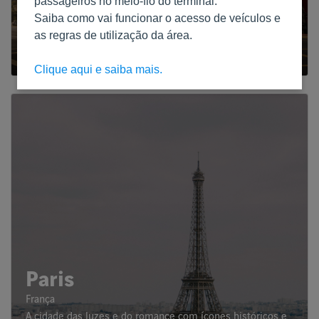
passageiros no meio-fio do terminal.
São Paulo
Saiba como vai funcionar o acesso de veículos e
as regras de utilização da área.
São Paulo
A pulsante metrópole brasileira
Clique aqui e saiba mais.
Paris
França
A cidade das luzes e do romance com ícones históricos e