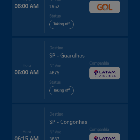
06:00 AM
1952
Status
Taking off
Destino
SP - Guarulhos
Companhia
Hora
Nº Voo
06:00 AM
4675
Status
Taking off
Destino
SP - Congonhas
Companhia
Hora
Nº Voo
06:15 AM
3687