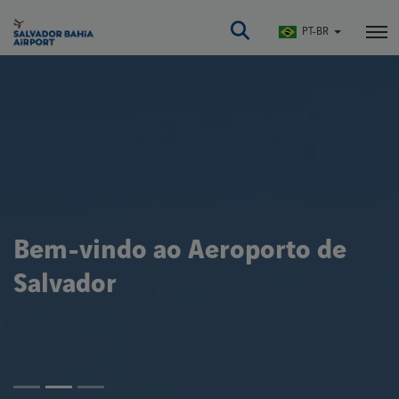
Pular
para
PT-BR
o
conteúdo
principal
Bem-vindo ao Aeroporto de
Salvador