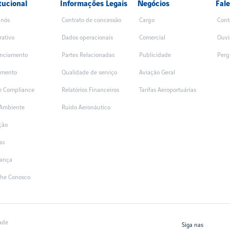
tucional
Informações Legais
Negócios
Fal
 nós
Contrato de concessão
Cargo
Cont
rativo
Dados operacionais
Comercial
Ouvi
nciamento
Partes Relacionadas
Publicidade
Perg
amento
Qualidade de serviço
Aviação Geral
 e Compliance
Relatórios Financeiros
Tarifas Aeroportuárias
Ambiente
Ruido Aeronáutico
ção
as
ança
lhe Conosco
dade
Siga nas