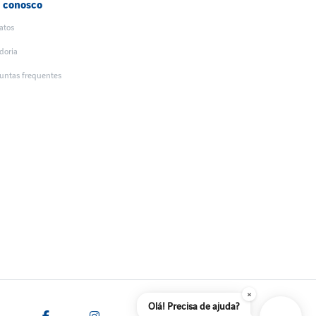
e conosco
atos
doria
untas frequentes
×
Olá! Precisa de ajuda?