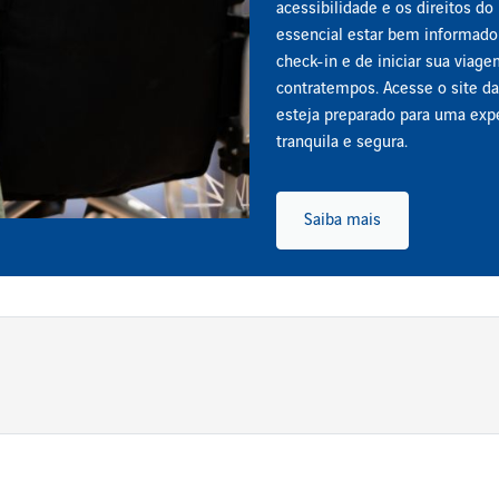
acessibilidade e os direitos do
essencial estar bem informado
check-in e de iniciar sua viage
contratempos. Acesse o site d
esteja preparado para uma exp
tranquila e segura.
Saiba mais