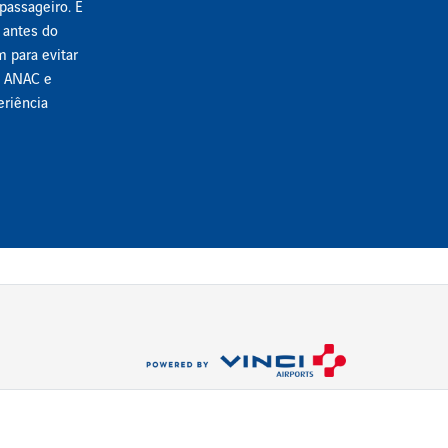
 passageiro. É
 antes do
m para evitar
a ANAC e
eriência