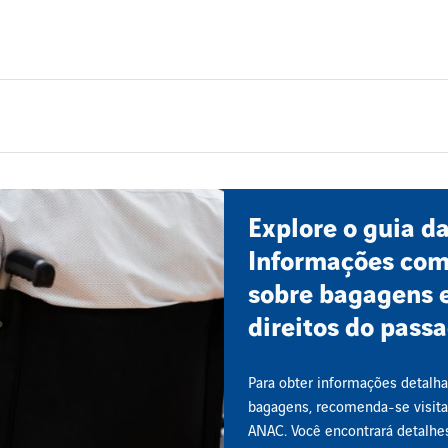
Explore o guia d
Informações com
sobre bagagens 
direitos do pass
Para obter informações detalh
bagagens, recomenda-se visitar
ANAC. Você encontrará detalhe