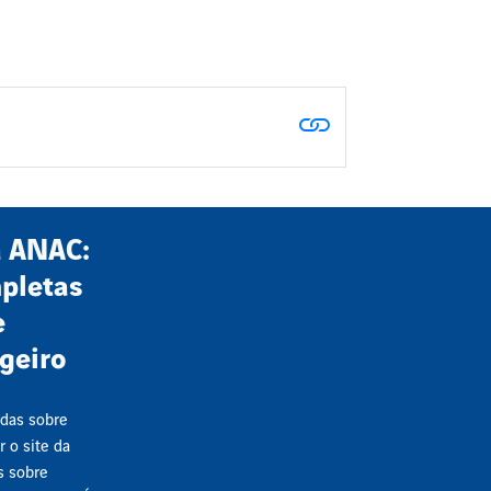
a ANAC:
pletas
e
ageiro
adas sobre
 o site da
s sobre