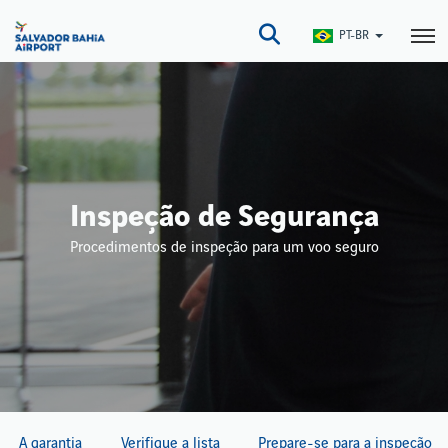
Pular
para
PT-BR
o
conteúdo
principal
Inspeção de Segurança
Procedimentos de inspeção para um voo seguro
A garantia
Verifique a lista
Prepare-se para a inspeção