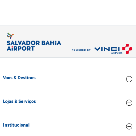
Voos & Destinos
Chegadas
Lojas & Serviços
Partidas
Conheça os destinos
Lojas e Alimentação
Institucional
Serviços e Comodidades