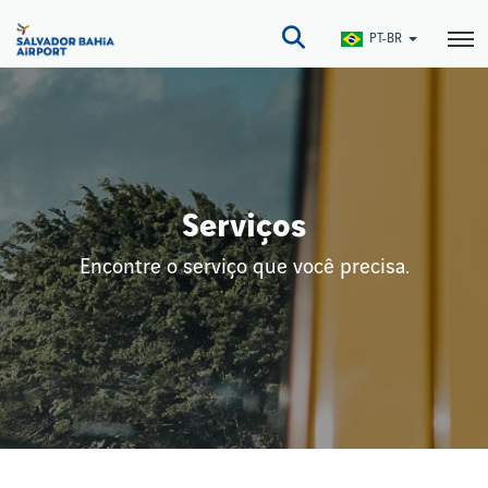
Pular
para
PT-BR
o
conteúdo
principal
Serviços
Encontre o serviço que você precisa.