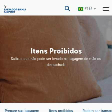
Pular
para
PT-BR
o
conteúdo
principal
Itens Proibidos
Saiba o que não pode ser levado na bagagem de mão ou
despachada
Prepare sua bagagem
Itens proibidos
Podem ser transpo