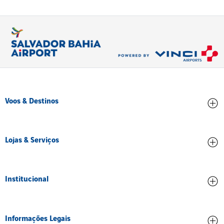
Voos & Destinos
Chegadas
Lojas & Serviços
Partidas
Conheça os destinos
Lojas e Alimentação
Institucional
Serviços e Comodidades
Sobre nós
Informações Legais
Corporativo