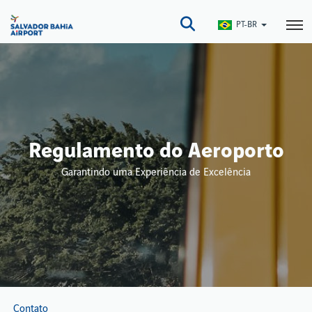
Pular
para
PT-BR
o
conteúdo
principal
Regulamento do Aeroporto
Garantindo uma Experiência de Excelência
Contato