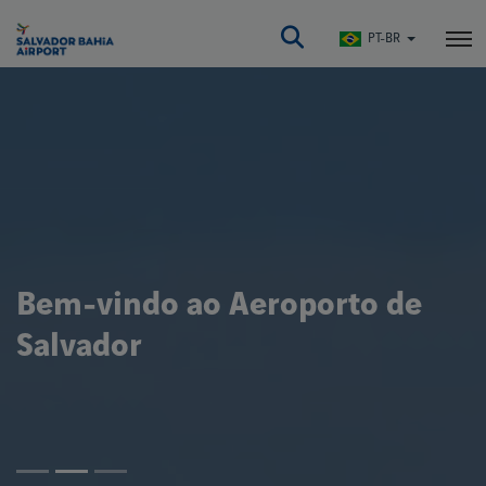
Pular
para
PT-BR
o
conteúdo
principal
Bem-vindo ao Aeroporto de
Salvador