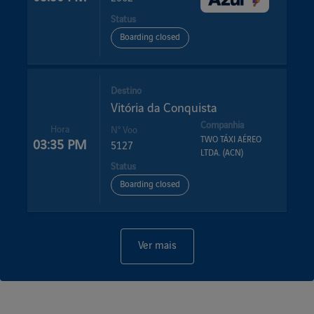
Status
Boarding closed
Destino
Vitória da Conquista
Companhia
Hora
Nº Voo
TWO TÁXI AÉREO
03:35 PM
5127
LTDA. (ACN)
Status
Boarding closed
Ver mais