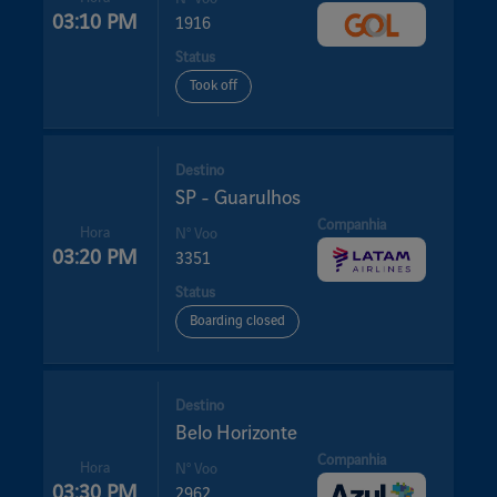
03:10 PM
1916
Status
Took off
Destino
SP - Guarulhos
Companhia
Hora
Nº Voo
03:20 PM
3351
Status
Boarding closed
Destino
Belo Horizonte
Companhia
Hora
Nº Voo
03:30 PM
2962