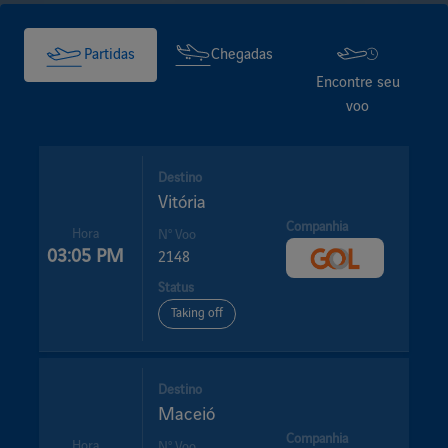
Partidas
Chegadas
Encontre seu
voo
Destino
Vitória
Companhia
Hora
Nº Voo
03:05 PM
2148
Status
Taking off
Destino
Maceió
Companhia
Hora
Nº Voo