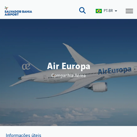
Pular
para
PT-BR
o
conteúdo
principal
Air Europa
Companhia Aérea
Informações úteis