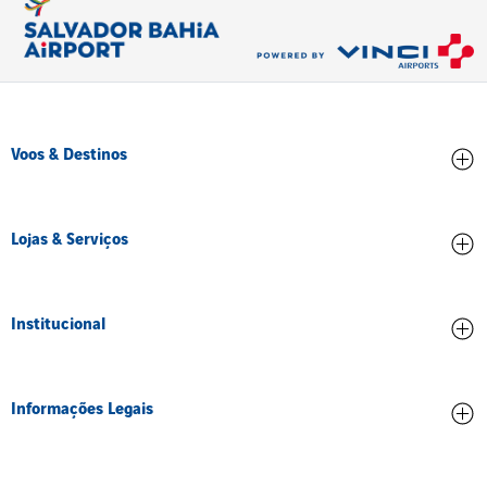
Voos & Destinos
Chegadas
Lojas & Serviços
Partidas
Conheça os destinos
Lojas e Alimentação
Institucional
Serviços e Comodidades
Sobre nós
Informações Legais
Corporativo
Credenciamento
Contrato de concessão
Treinamento