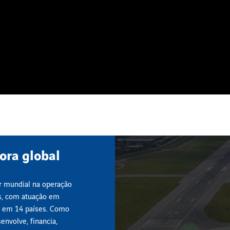
ra global
er mundial na operação
s, com atuação em
s em 14 países. Como
envolve, financia,