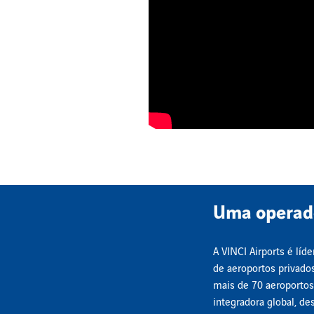
Uma operado
A VINCI Airports é líd
de aeroportos privado
mais de 70 aeroporto
integradora global, des