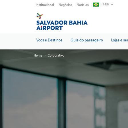
Pular
PT-BR
Institucional
Negócios
Notícias
para
o
conteúdo
principal
Voos e Destinos
Guia do passageiro
Lojas e se
Home
Corporativo