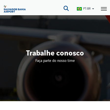
Pular
para
PT-BR
o
conteúdo
principal
Trabalhe conosco
Faça parte do nosso time