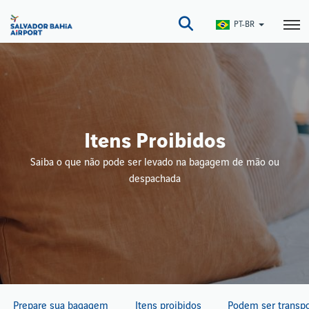
Pular
para
PT-BR
o
conteúdo
principal
Itens Proibidos
Saiba o que não pode ser levado na bagagem de mão ou
despachada
Prepare sua bagagem
Itens proibidos
Podem ser transpo