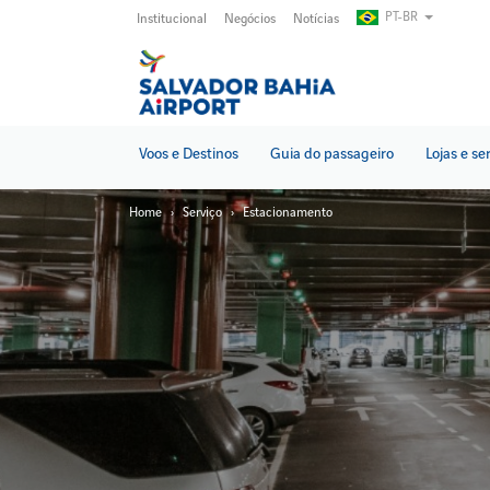
Pular
PT-BR
Institucional
Negócios
Notícias
para
o
conteúdo
principal
Voos e Destinos
Guia do passageiro
Lojas e se
Home
Serviço
Estacionamento