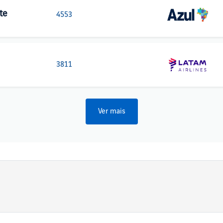
te
4553
3811
Ver mais