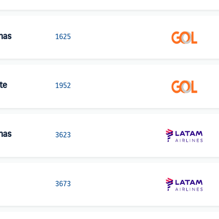
has
1625
te
1952
has
3623
3673