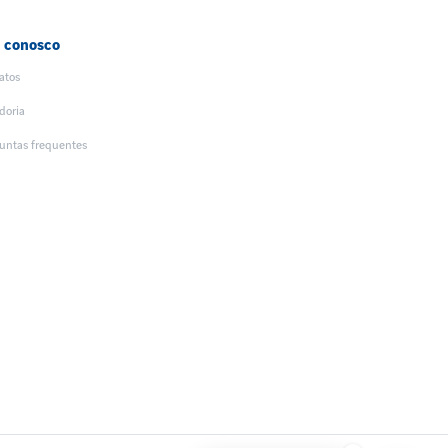
e conosco
atos
doria
untas frequentes