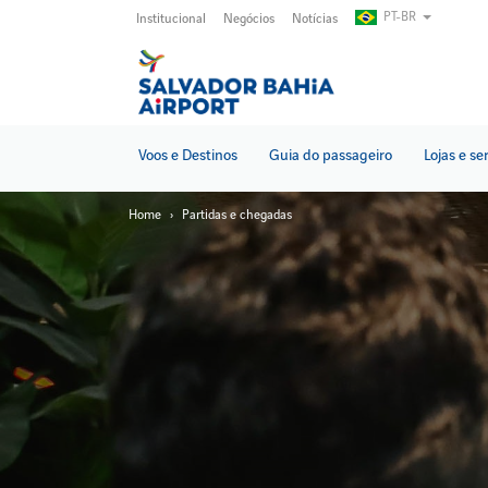
Pular
PT-BR
Institucional
Negócios
Notícias
para
o
conteúdo
principal
Voos e Destinos
Guia do passageiro
Lojas e se
Home
Partidas e chegadas