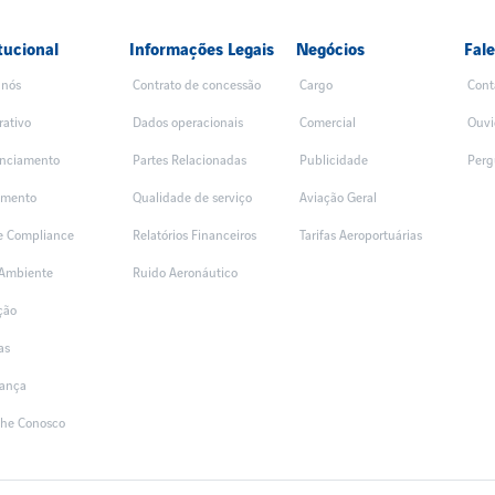
tucional
Informações Legais
Negócios
Fal
 nós
Contrato de concessão
Cargo
Cont
rativo
Dados operacionais
Comercial
Ouvi
nciamento
Partes Relacionadas
Publicidade
Perg
amento
Qualidade de serviço
Aviação Geral
 e Compliance
Relatórios Financeiros
Tarifas Aeroportuárias
Ambiente
Ruido Aeronáutico
ção
as
ança
lhe Conosco