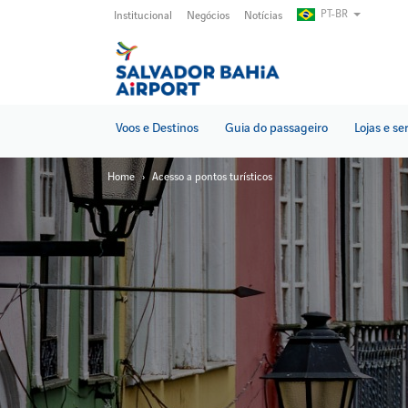
Pular
PT-BR
Institucional
Negócios
Notícias
para
o
conteúdo
principal
Voos e Destinos
Guia do passageiro
Lojas e se
Home
Acesso a pontos turísticos