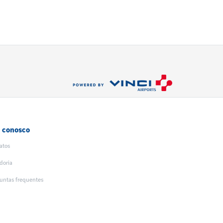
e conosco
atos
doria
untas frequentes