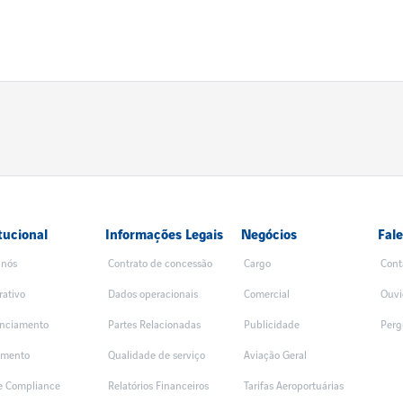
tucional
Informações Legais
Negócios
Fal
 nós
Contrato de concessão
Cargo
Cont
rativo
Dados operacionais
Comercial
Ouvi
nciamento
Partes Relacionadas
Publicidade
Perg
amento
Qualidade de serviço
Aviação Geral
 e Compliance
Relatórios Financeiros
Tarifas Aeroportuárias