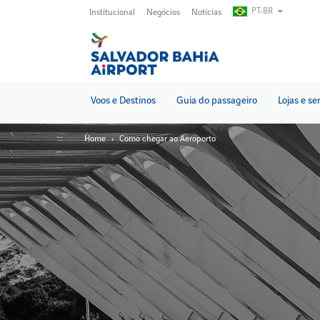
Pular
PT-BR
Institucional
Negócios
Notícias
para
o
conteúdo
principal
Voos e Destinos
Guia do passageiro
Lojas e se
Home
Como chegar ao Aeroporto