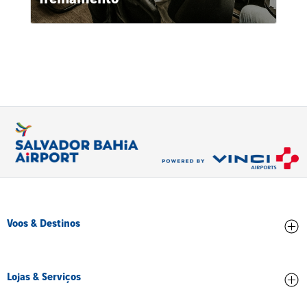
Voos & Destinos
Chegadas
Lojas & Serviços
Partidas
Conheça os destinos