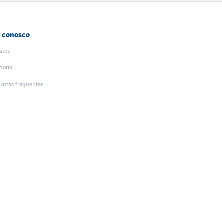
e conosco
atos
doria
untas frequentes