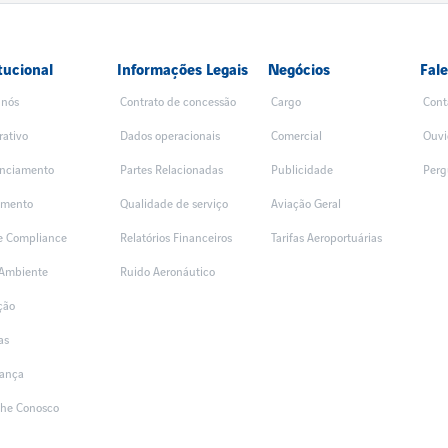
tucional
Informações Legais
Negócios
Fal
 nós
Contrato de concessão
Cargo
Cont
rativo
Dados operacionais
Comercial
Ouvi
nciamento
Partes Relacionadas
Publicidade
Perg
amento
Qualidade de serviço
Aviação Geral
 e Compliance
Relatórios Financeiros
Tarifas Aeroportuárias
Ambiente
Ruido Aeronáutico
ção
as
ança
lhe Conosco