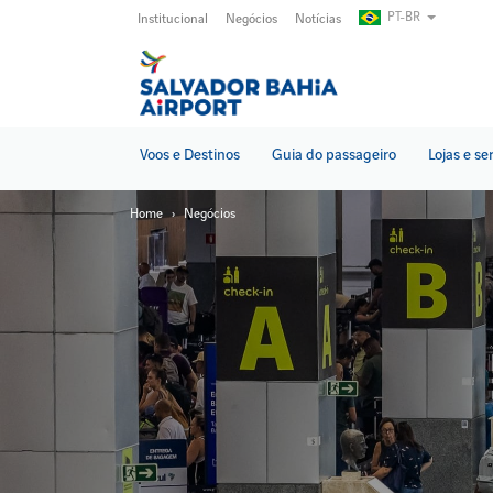
Pular
PT-BR
Institucional
Negócios
Notícias
para
o
conteúdo
principal
Voos e Destinos
Guia do passageiro
Lojas e se
Home
Negócios