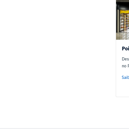
Po
Des
no P
Sai