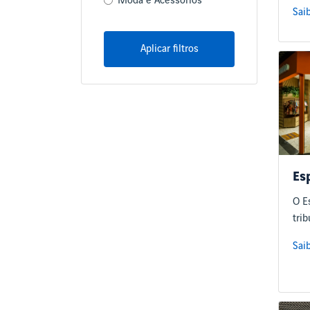
Moda e Acessórios
Sai
Aplicar filtros
Es
O E
tri
Sai