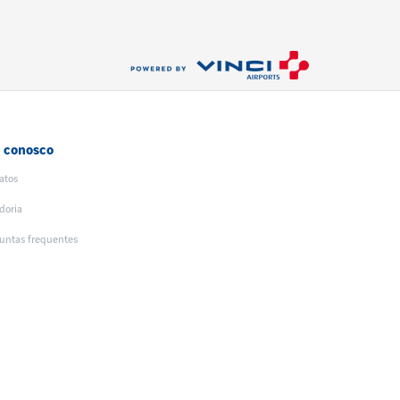
e conosco
atos
doria
untas frequentes