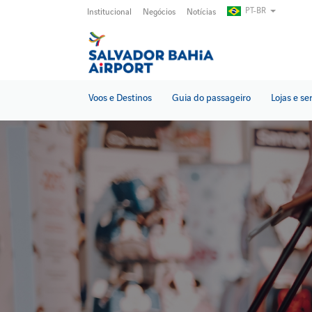
Pular
PT-BR
Institucional
Negócios
Notícias
para
o
conteúdo
principal
Voos e Destinos
Guia do passageiro
Lojas e se