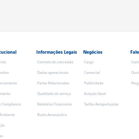
tucional
Informações Legais
Negócios
Fal
 nós
Contrato de concessão
Cargo
Cont
rativo
Dados operacionais
Comercial
Ouvi
nciamento
Partes Relacionadas
Publicidade
Perg
amento
Qualidade de serviço
Aviação Geral
 e Compliance
Relatórios Financeiros
Tarifas Aeroportuárias
Ambiente
Ruido Aeronáutico
ção
as