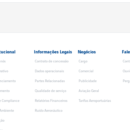
tucional
Informações Legais
Negócios
Fal
 nós
Contrato de concessão
Cargo
Cont
rativo
Dados operacionais
Comercial
Ouvi
nciamento
Partes Relacionadas
Publicidade
Perg
amento
Qualidade de serviço
Aviação Geral
 e Compliance
Relatórios Financeiros
Tarifas Aeroportuárias
Ambiente
Ruido Aeronáutico
ção