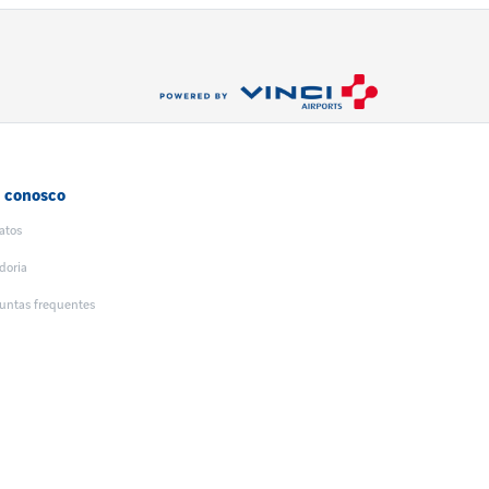
e conosco
atos
doria
untas frequentes