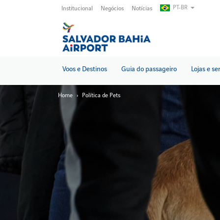
Pular
PT-BR
Institucional
Negócios
Notícias
para
o
conteúdo
principal
Voos e Destinos
Guia do passageiro
Lojas e se
Home
Política de Pets