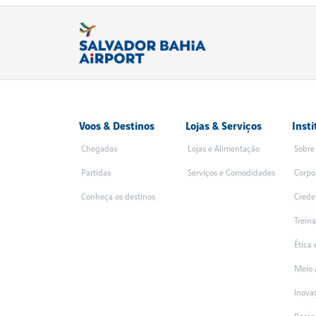
Voos & Destinos
Lojas & Serviços
Insti
Chegadas
Lojas e Alimentação
Sobre
Partidas
Serviços e Comodidades
Corpo
Conheça os destinos
Crede
Trein
Ética
Meio 
Inova