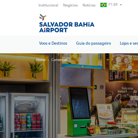
Pular
PT-BR
Institucional
Negócios
Notícias
para
o
conteúdo
principal
Voos e Destinos
Guia do passageiro
Lojas e se
Home
Comercial