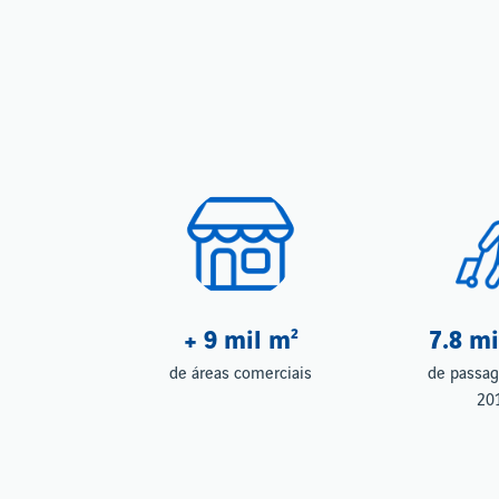
+ 9 mil m²
7.8 m
de áreas comerciais
de passag
20