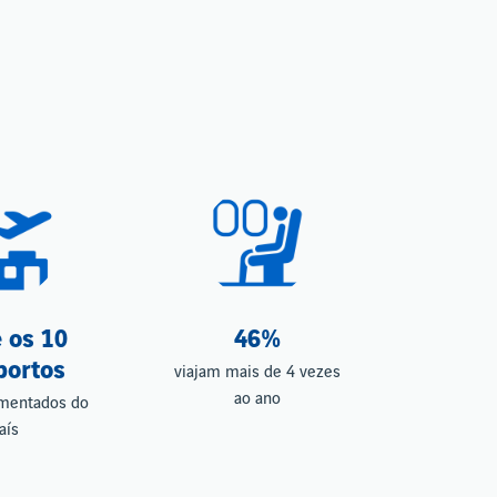
 os 10
46%
portos
viajam mais de 4 vezes
ao ano
mentados do
aís