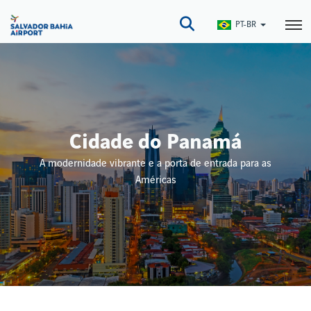
Pular
para
PT-BR
o
conteúdo
principal
Cidade do Panamá
A modernidade vibrante e a porta de entrada para as
Américas