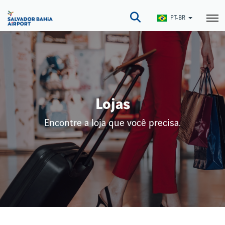
Pular
para
PT-BR
o
conteúdo
principal
Lojas
Encontre a loja que você precisa.