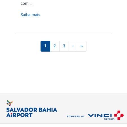
com ...
Saiba mais
1
2
3
›
››