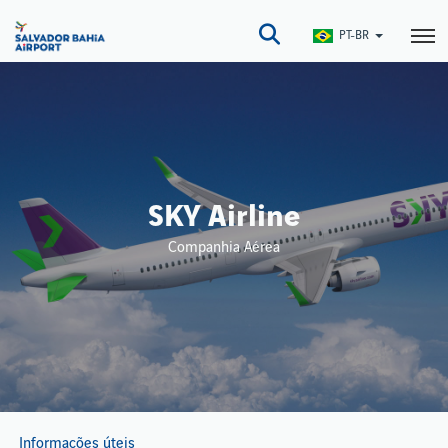
Pular
para
PT-BR
o
conteúdo
principal
SKY Airline
Companhia Aérea
Informações úteis