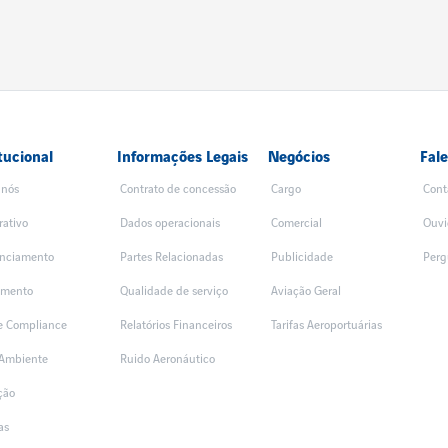
tucional
Informações Legais
Negócios
Fal
 nós
Contrato de concessão
Cargo
Cont
rativo
Dados operacionais
Comercial
Ouvi
nciamento
Partes Relacionadas
Publicidade
Perg
amento
Qualidade de serviço
Aviação Geral
 e Compliance
Relatórios Financeiros
Tarifas Aeroportuárias
Ambiente
Ruido Aeronáutico
ção
as