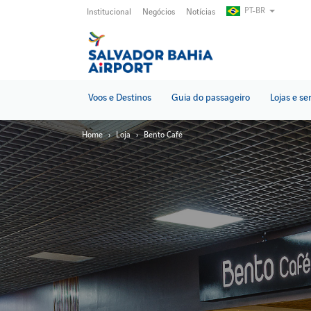
Pular
PT-BR
Institucional
Negócios
Notícias
para
o
conteúdo
principal
Voos e Destinos
Guia do passageiro
Lojas e se
Home
Loja
Bento Café