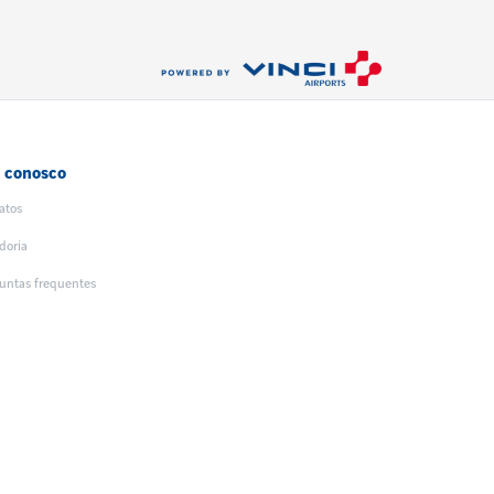
e conosco
atos
doria
untas frequentes