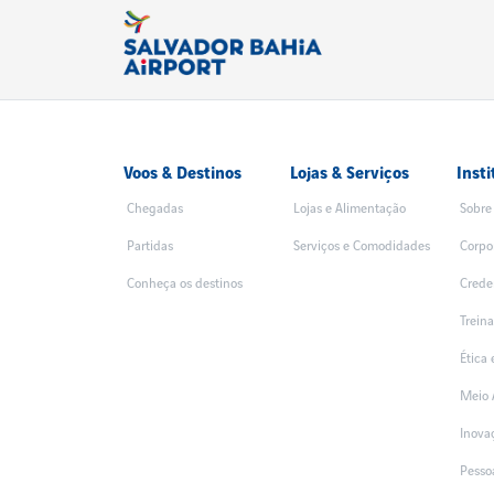
Voos & Destinos
Lojas & Serviços
Insti
Chegadas
Lojas e Alimentação
Sobre
Partidas
Serviços e Comodidades
Corpo
Conheça os destinos
Crede
Trein
Ética
Meio 
Inova
Pesso