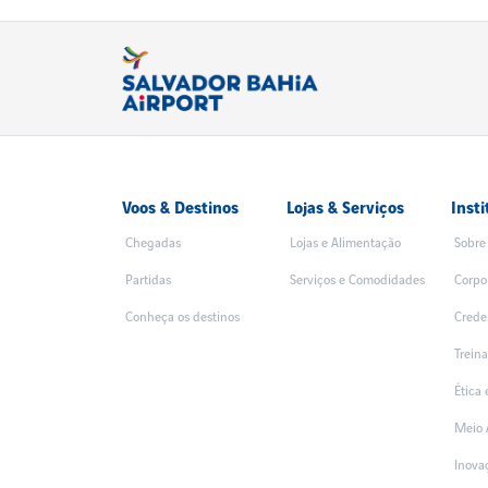
Voos & Destinos
Lojas & Serviços
Insti
Chegadas
Lojas e Alimentação
Sobre
Partidas
Serviços e Comodidades
Corpo
Conheça os destinos
Crede
Trein
Ética
Meio 
Inova