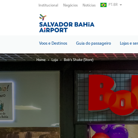
Pular
PT-BR
Institucional
Negócios
Notícias
para
o
conteúdo
principal
Voos e Destinos
Guia do passageiro
Lojas e se
Home
Loja
Bob's Shake (Store)