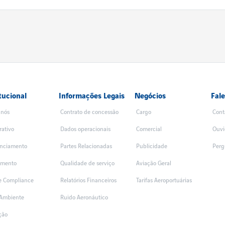
tucional
Informações Legais
Negócios
Fal
 nós
Contrato de concessão
Cargo
Cont
rativo
Dados operacionais
Comercial
Ouvi
nciamento
Partes Relacionadas
Publicidade
Perg
amento
Qualidade de serviço
Aviação Geral
 e Compliance
Relatórios Financeiros
Tarifas Aeroportuárias
Ambiente
Ruido Aeronáutico
ção