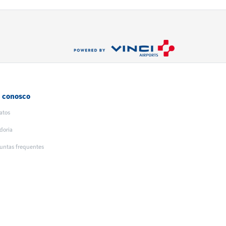
e conosco
atos
doria
untas frequentes