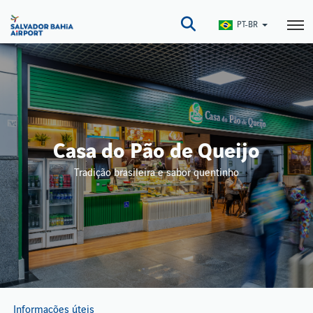
Pular
para
PT-BR
o
conteúdo
principal
Casa do Pão de Queijo
Tradição brasileira e sabor quentinho
Informações úteis