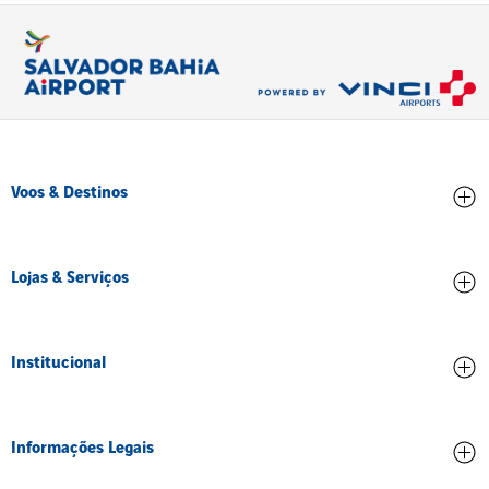
Voos & Destinos
Chegadas
Lojas & Serviços
Partidas
Conheça os destinos
Lojas e Alimentação
Institucional
Serviços e Comodidades
Sobre nós
Informações Legais
Corporativo
Credenciamento