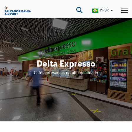
Pular
para
PT-BR
o
conteúdo
principal
Delta Expresso
Cafés artesanais de alta qualidade