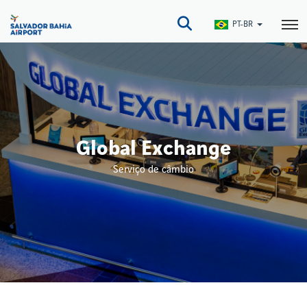
Pular
para
PT-BR
o
conteúdo
principal
Global Exchange
Serviço de câmbio