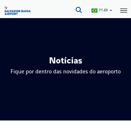
Pular
para
PT-BR
o
conteúdo
principal
Notícias
Fique por dentro das novidades do aeroporto