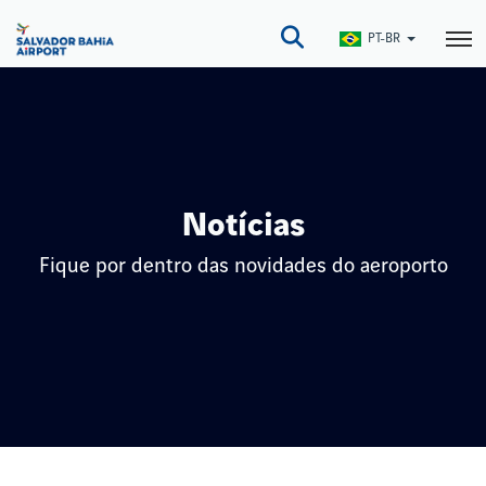
Pular
para
PT-BR
o
conteúdo
principal
Notícias
Fique por dentro das novidades do aeroporto