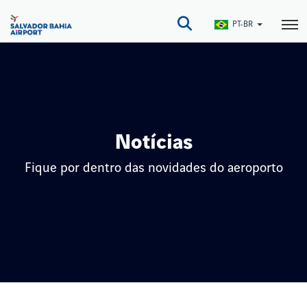
Pular
para
PT-BR
o
conteúdo
principal
Notícias
Fique por dentro das novidades do aeroporto