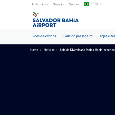
Pular
PT-BR
Institucional
Negócios
Notícias
para
o
conteúdo
principal
Voos e Destinos
Guia do passageiro
Lojas e se
Home
Notícias
Selo de Diversidade Étnico-Racial reconhec