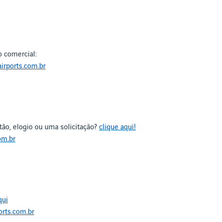
o comercial:
airports.com.br
ão, elogio ou uma solicitação?
clique aqui!
om.br
qui
orts.com.br